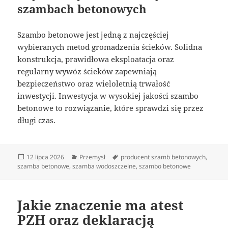
szambach betonowych
Szambo betonowe jest jedną z najczęściej
wybieranych metod gromadzenia ścieków. Solidna
konstrukcja, prawidłowa eksploatacja oraz
regularny wywóz ścieków zapewniają
bezpieczeństwo oraz wieloletnią trwałość
inwestycji. Inwestycja w wysokiej jakości szambo
betonowe to rozwiązanie, które sprawdzi się przez
długi czas.
Data
Kategorie
Tagi
12 lipca 2026
Przemysł
producent szamb betonowych
,
publikacji
szamba betonowe
,
szamba wodoszczelne
,
szambo betonowe
Jakie znaczenie ma atest
PZH oraz deklaracją