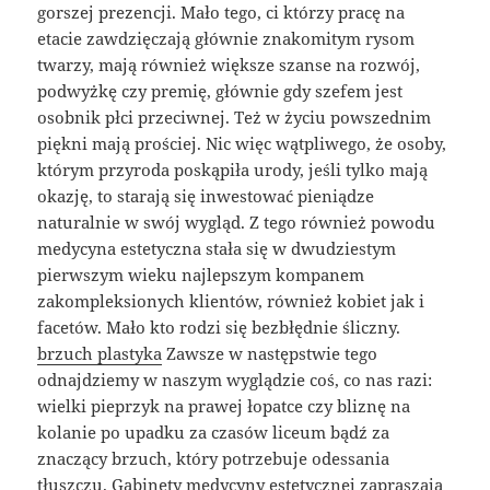
gorszej prezencji. Mało tego, ci którzy pracę na
etacie zawdzięczają głównie znakomitym rysom
twarzy, mają również większe szanse na rozwój,
podwyżkę czy premię, głównie gdy szefem jest
osobnik płci przeciwnej. Też w życiu powszednim
piękni mają prościej. Nic więc wątpliwego, że osoby,
którym przyroda poskąpiła urody, jeśli tylko mają
okazję, to starają się inwestować pieniądze
naturalnie w swój wygląd. Z tego również powodu
medycyna estetyczna stała się w dwudziestym
pierwszym wieku najlepszym kompanem
zakompleksionych klientów, również kobiet jak i
facetów. Mało kto rodzi się bezbłędnie śliczny.
brzuch plastyka
Zawsze w następstwie tego
odnajdziemy w naszym wyglądzie coś, co nas razi:
wielki pieprzyk na prawej łopatce czy bliznę na
kolanie po upadku za czasów liceum bądź za
znaczący brzuch, który potrzebuje odessania
tłuszczu. Gabinety medycyny estetycznej zapraszają