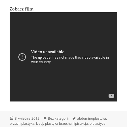
Zobacz film:
Data
Kategorie
Tagi
8 kwietnia 2015
Bez kategorii
abdominoplastyka
,
publikacji
brzuch plastyka
,
kiedy plastyka brzucha
,
lipisukcja
,
o plastyce