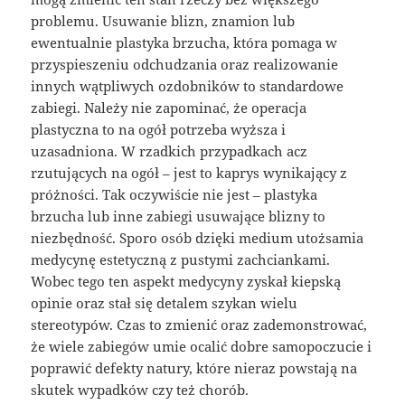
problemu. Usuwanie blizn, znamion lub
ewentualnie plastyka brzucha, która pomaga w
przyspieszeniu odchudzania oraz realizowanie
innych wątpliwych ozdobników to standardowe
zabiegi. Należy nie zapominać, że operacja
plastyczna to na ogół potrzeba wyższa i
uzasadniona. W rzadkich przypadkach acz
rzutujących na ogół – jest to kaprys wynikający z
próżności. Tak oczywiście nie jest – plastyka
brzucha lub inne zabiegi usuwające blizny to
niezbędność. Sporo osób dzięki medium utożsamia
medycynę estetyczną z pustymi zachciankami.
Wobec tego ten aspekt medycyny zyskał kiepską
opinie oraz stał się detalem szykan wielu
stereotypów. Czas to zmienić oraz zademonstrować,
że wiele zabiegów umie ocalić dobre samopoczucie i
poprawić defekty natury, które nieraz powstają na
skutek wypadków czy też chorób.