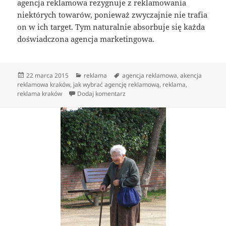
agencja reklamowa rezygnuje z reklamowania
niektórych towarów, ponieważ zwyczajnie nie trafia
on w ich target. Tym naturalnie absorbuje się każda
doświadczona agencja marketingowa.
Data
Kategorie
Tagi
22 marca 2015
reklama
agencja reklamowa
,
akencja
publikacji
reklamowa kraków
,
jak wybrać agencję reklamową
,
reklama
,
do portfolio agencji reklamowej jes
reklama kraków
Dodaj komentarz