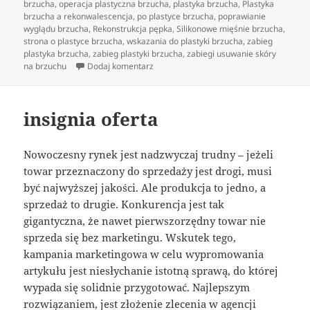
brzucha
,
operacja plastyczna brzucha
,
plastyka brzucha
,
Plastyka
brzucha a rekonwalescencja
,
po plastyce brzucha
,
poprawianie
wyglądu brzucha
,
Rekonstrukcja pępka
,
Silikonowe mięśnie brzucha
,
strona o plastyce brzucha
,
wskazania do plastyki brzucha
,
zabieg
plastyka brzucha
,
zabieg plastyki brzucha
,
zabiegi usuwanie skóry
do Kiedy przyda się plastyka brzucha?
na brzuchu
Dodaj komentarz
insignia oferta
Nowoczesny rynek jest nadzwyczaj trudny – jeżeli
towar przeznaczony do sprzedaży jest drogi, musi
być najwyższej jakości. Ale produkcja to jedno, a
sprzedaż to drugie. Konkurencja jest tak
gigantyczna, że nawet pierwszorzędny towar nie
sprzeda się bez marketingu. Wskutek tego,
kampania marketingowa w celu wypromowania
artykułu jest niesłychanie istotną sprawą, do której
wypada się solidnie przygotować. Najlepszym
rozwiązaniem, jest złożenie zlecenia w agencji