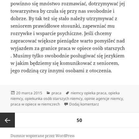
powinno się mnóstwo rozmawiać, dotrzymywać jej
towarzystwa by czuła się przy nas swobodnie i
dobrze. By tak też się stało należy utrzymywać z
seniorem prawidłowe stosunki, zapewniać mu
rozrywke i wsparcie psychiczne. Jeśli chcemy
zapracować większe pieniądze warto pomyśleć nad
wyjazdem za granice praca w opiece osób starszych
. Musimy tylko swobodnie posługiwać się jezykiem
w jakim będziemy się komunikować z seniorem,
jego rodziną czy innymi osobami z otoczenia.
Data
Kategorie
Tagi
20 marca 2015
praca
niemcy opieka praca
,
opieka
publikacji
niemcy
,
opiekunka osób starszych niemcy
,
opinie agencje niemcy
,
do Praca w niemczech 
praca w opiece w niemczech
Dodaj komentarz
Nawigacja
STRONA
50
po
wpisach
Poprzednia
Dumnie wspierane przez WordPress