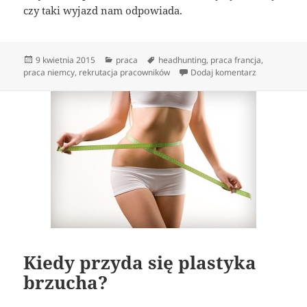
czy taki wyjazd nam odpowiada.
Data
Kategorie
Tagi
9 kwietnia 2015
praca
headhunting
,
praca francja
,
publikacji
do Agencja p
praca niemcy
,
rekrutacja pracowników
Dodaj komentarz
Kiedy przyda się plastyka
brzucha?