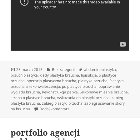
Data
Kategorie
Tagi
23 marca 2015
Bez kategorii
abdominoplastyka
,
publikacji
brzuch plastyka
,
kiedy plastyka brzucha
,
lipisukcja
,
o plastyce
brzucha
,
operacja plastyczna brzucha
,
plastyka brzucha
,
Plastyka
brzucha a rekonwalescencja
,
po plastyce brzucha
,
poprawianie
wyglądu brzucha
,
Rekonstrukcja pępka
,
Silikonowe mięśnie brzucha
,
strona o plastyce brzucha
,
wskazania do plastyki brzucha
,
zabieg
plastyka brzucha
,
zabieg plastyki brzucha
,
zabiegi usuwanie skóry
do Operacje medycyny estetycznej wspie
na brzuchu
Dodaj komentarz
portfolio agencji