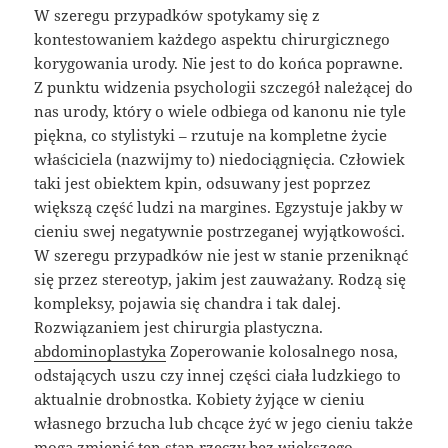
W szeregu przypadków spotykamy się z
kontestowaniem każdego aspektu chirurgicznego
korygowania urody. Nie jest to do końca poprawne.
Z punktu widzenia psychologii szczegół należącej do
nas urody, który o wiele odbiega od kanonu nie tyle
piękna, co stylistyki – rzutuje na kompletne życie
właściciela (nazwijmy to) niedociągnięcia. Człowiek
taki jest obiektem kpin, odsuwany jest poprzez
większą część ludzi na margines. Egzystuje jakby w
cieniu swej negatywnie postrzeganej wyjątkowości.
W szeregu przypadków nie jest w stanie przeniknąć
się przez stereotyp, jakim jest zauważany. Rodzą się
kompleksy, pojawia się chandra i tak dalej.
Rozwiązaniem jest chirurgia plastyczna.
abdominoplastyka
Zoperowanie kolosalnego nosa,
odstających uszu czy innej części ciała ludzkiego to
aktualnie drobnostka. Kobiety żyjące w cieniu
własnego brzucha lub chcące żyć w jego cieniu także
mogą zmienić ten stan rzeczy bez większego