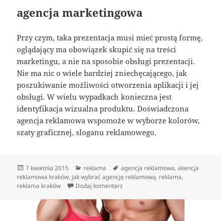
agencja marketingowa
Przy czym, taka prezentacja musi mieć prostą formę,
oglądający ma obowiązek skupić się na treści
marketingu, a nie na sposobie obsługi prezentacji.
Nie ma nic o wiele bardziej zniechęcającego, jak
poszukiwanie możliwości otworzenia aplikacji i jej
obsługi. W wielu wypadkach konieczna jest
identyfikacja wizualna produktu. Doświadczona
agencja reklamowa wspomoże w wyborze kolorów,
szaty graficznej, sloganu reklamowego.
Data
Kategorie
Tagi
7 kwietnia 2015
reklama
agencja reklamowa
,
akencja
publikacji
reklamowa kraków
,
jak wybrać agencję reklamową
,
reklama
,
do insignia oferta
reklama kraków
Dodaj komentarz